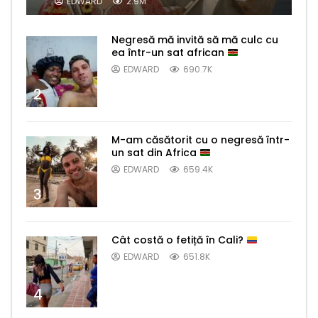
EDWARD
2.9M
Negresă mă invită să mă culc cu
ea într-un sat african
EDWARD
690.7K
2
M-am căsătorit cu o negresă într-
un sat din Africa
EDWARD
659.4K
3
Cât costă o fetiță în Cali?
EDWARD
651.8K
4