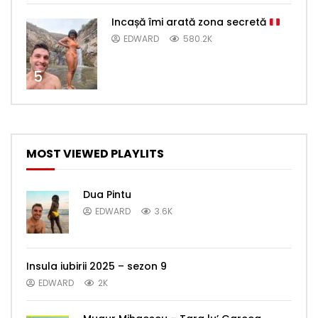
Incașă îmi arată zona secretă
EDWARD
580.2K
5
MOST VIEWED PLAYLITS
Dua Pintu
EDWARD
3.6K
Insula iubirii 2025 – sezon 9
EDWARD
2K