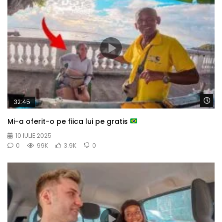
Wa
32:45
Mi-a oferit-o pe fiica lui pe gratis
10 IULIE 2025
0
99K
3.9K
0