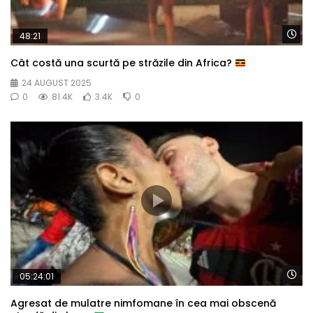
Wa
48:21
Cât costă una scurtă pe străzile din Africa?
24 AUGUST 2025
0
81.4K
3.4K
0
Wa
05:24:01
Agresat de mulatre nimfomane în cea mai obscenă