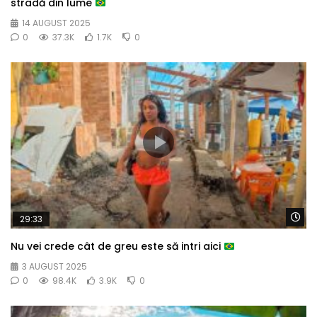
stradă din lume
14 AUGUST 2025
0
37.3K
1.7K
0
Wa
29:33
Nu vei crede cât de greu este să intri aici
3 AUGUST 2025
0
98.4K
3.9K
0