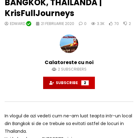
BANGKOK, THAILANDA |
KrisFullJourneys
EDWARD
21 FEBRUARIE 2020
0
3.3K
70
2
Calatoreste cu noi
2
SUBSCRIBERS
SUBSCRIBE
2
In vlogul de azi vedeti cum ne-am luat teapta intr-un local
din Bangkok si de ce trebuie sa evitati astfel de locuri in
Thailanda.