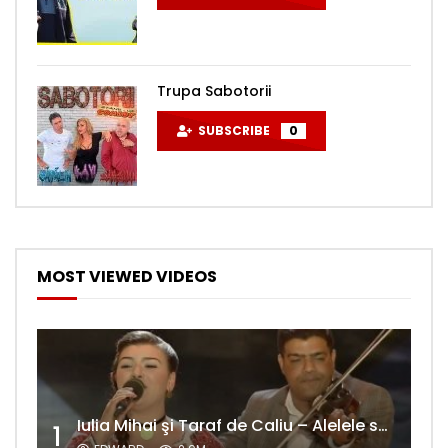
Trupa Sabotorii
SUBSCRIBE
0
MOST VIEWED VIDEOS
Iulia Mihai şi Taraf de Caliu – Alelele sălcioară (@#VedetaPopulară)
1