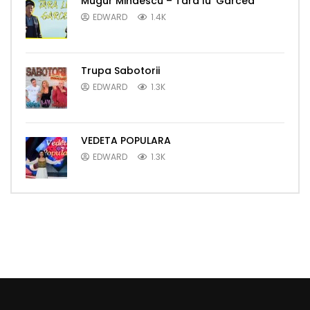
Mugur Mihaescu – Tara lu’ Garcea
EDWARD
1.4K
Trupa Sabotorii
EDWARD
1.3K
VEDETA POPULARA
EDWARD
1.3K