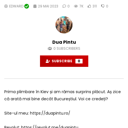
EDWARD
29 MAI 2023
0
7K
311
0
Dua Pintu
0
SUBSCRIBERS
SUBSCRIBE
0
Prima plimbare în Kiev și am rămas surprins plăcut. Aș zice
că arată mai bine decât Bucureștiul. Voi ce credeți?
Site-ul meu: https://duapintu.ro/
Revolut: https://revolut.me/duapintu