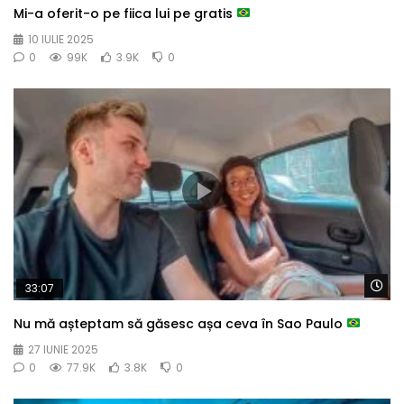
Mi-a oferit-o pe fiica lui pe gratis
10 IULIE 2025
0
99K
3.9K
0
Wa
33:07
Nu mă așteptam să găsesc așa ceva în Sao Paulo
27 IUNIE 2025
0
77.9K
3.8K
0