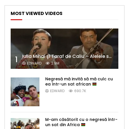
MOST VIEWED VIDEOS
Iulia Mihai şi Taraf de Caliu – Alelele sălcioară (@#VedetaPopulară)
1
EDWARD
2.9M
Negresă mă invită să mă culc cu
ea într-un sat african
EDWARD
690.7K
2
M-am căsătorit cu o negresă într-
un sat din Africa