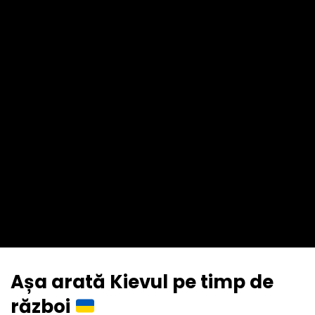
Așa arată Kievul pe timp de
război