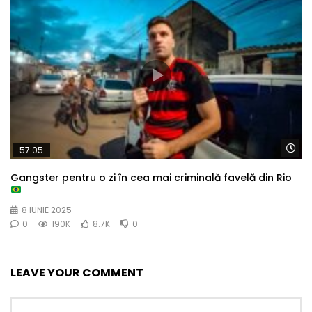
Wa
57:05
Gangster pentru o zi în cea mai criminală favelă din Rio
8 IUNIE 2025
0
190K
8.7K
0
LEAVE YOUR COMMENT