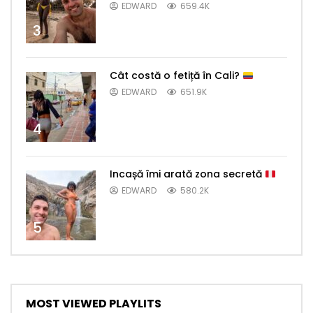
EDWARD
659.4K
3
Cât costă o fetiță în Cali?
EDWARD
651.9K
4
Incașă îmi arată zona secretă
EDWARD
580.2K
5
MOST VIEWED PLAYLITS