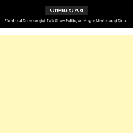
ULTIMELE CLIPURI
Zâmbetul Democrației: Talk Show Politic, cu Mugur Mihăescu și Dinu Popescu