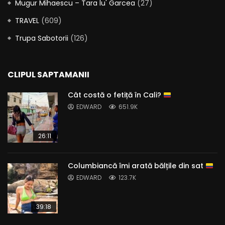
Mugur Mihaescu – Tara lu' Garcea
(27)
TRAVEL
(609)
Trupa Sabotorii
(126)
CLIPUL SAPTAMANII
Cât costă o fetiță în Cali?
EDWARD
651.9K
26:11
Columbiancă îmi arată bălțile din sat
EDWARD
123.7K
39:18