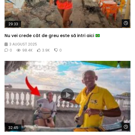
Wa
29:33
Nu vei crede cât de greu este să intri aici
3 AUGUST 2025
0
98.4K
3.9K
0
Wa
32:45