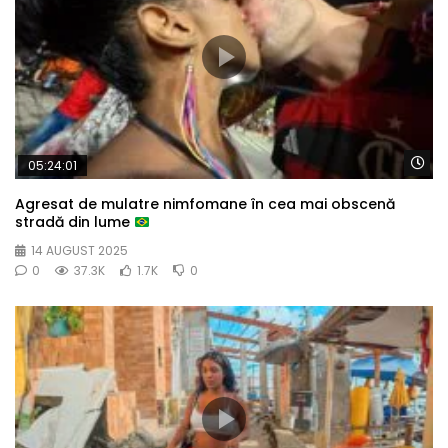
Wa
05:24:01
Agresat de mulatre nimfomane în cea mai obscenă
stradă din lume
14 AUGUST 2025
0
37.3K
1.7K
0