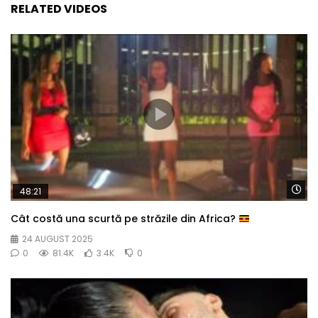
RELATED VIDEOS
Wa
48:21
Cât costă una scurtă pe străzile din Africa?
24 AUGUST 2025
0
81.4K
3.4K
0