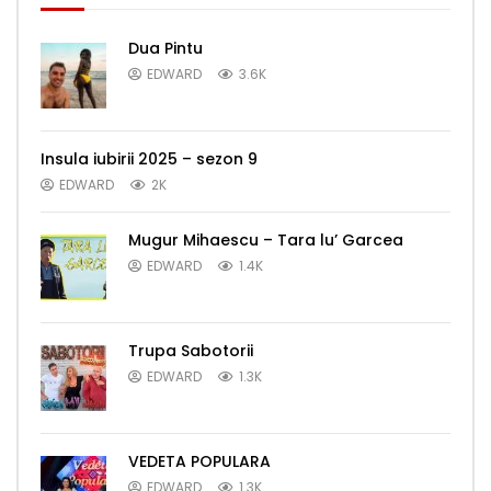
Dua Pintu
EDWARD
3.6K
Insula iubirii 2025 – sezon 9
EDWARD
2K
Mugur Mihaescu – Tara lu’ Garcea
EDWARD
1.4K
Trupa Sabotorii
EDWARD
1.3K
VEDETA POPULARA
EDWARD
1.3K