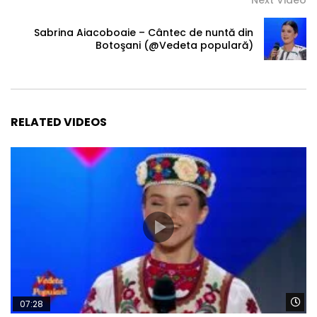
Sabrina Aiacoboaie – Cântec de nuntă din
Botoşani (@Vedeta populară)
RELATED VIDEOS
Wa
07:28