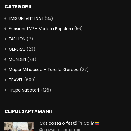
CATEGORII
EMISIUNI ANTENA 1
(35)
Emisiuni TVR – Vedeta Populara
(56)
FASHION
(7)
GENERAL
(23)
MONDEN
(24)
Mugur Mihaescu – Tara lu' Garcea
(27)
TRAVEL
(609)
Trupa Sabotorii
(126)
CLIPUL SAPTAMANII
Cât costă o fetiță în Cali?
EDWARD
651.9K