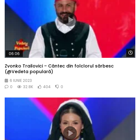
Wa
06:06
Zvonko Trailovici – Cântec din folclorul sârbesc
(@Vedeta populară)
6 IUNIE 2023
0
32.8K
404
0