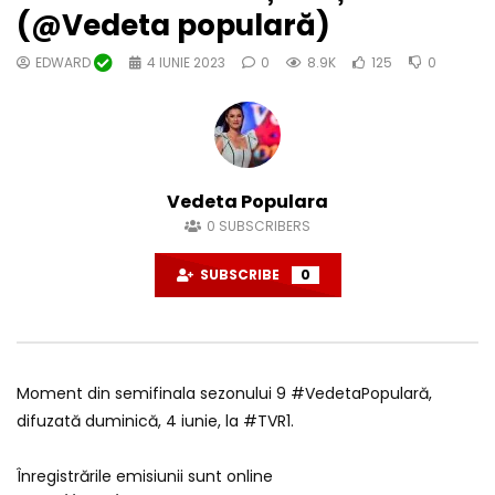
(@Vedeta populară)
EDWARD
4 IUNIE 2023
0
8.9K
125
0
Vedeta Populara
0
SUBSCRIBERS
SUBSCRIBE
0
Moment din semifinala sezonului 9 #VedetaPopulară,
difuzată duminică, 4 iunie, la #TVR1.
Înregistrările emisiunii sunt online