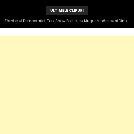
ULTIMELE CLIPURI
Zâmbetul Democrației: Talk Show Politic, cu Mugur Mihăescu și Dinu Popescu