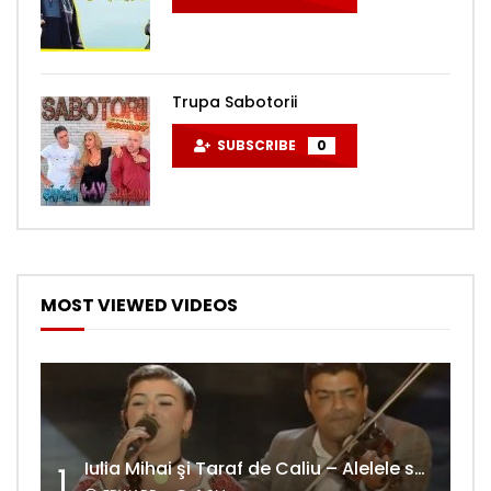
Trupa Sabotorii
SUBSCRIBE
0
MOST VIEWED VIDEOS
Iulia Mihai şi Taraf de Caliu – Alelele sălcioară (@#VedetaPopulară)
1