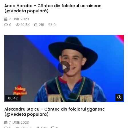
Anda Horoba – Cântec din folclorul ucrainean
(@Vedeta populară)
7 IUNIE 2023
0
19.5K
216
0
Wa
06:42
Alexandru Staicu – Cântec din folclorul ţigănesc
(@Vedeta populară)
7 IUNIE 2023