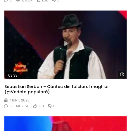
0
176.5K
1.3K
0
Wa
03:33
Sebastian Șerban – Cântec din folclorul maghiar
(@Vedeta populară)
7 IUNIE 2023
0
7.5K
138
0