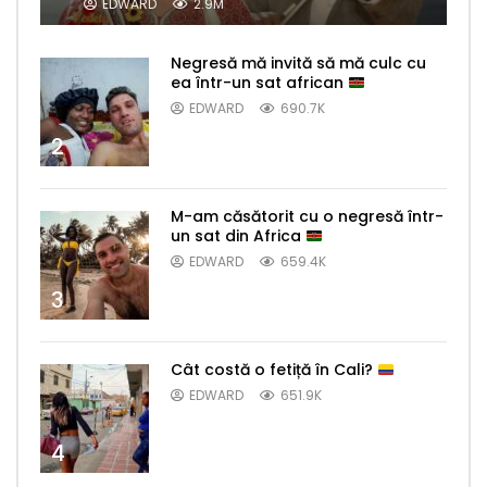
EDWARD
2.9M
Negresă mă invită să mă culc cu
ea într-un sat african
EDWARD
690.7K
2
M-am căsătorit cu o negresă într-
un sat din Africa
EDWARD
659.4K
3
Cât costă o fetiță în Cali?
EDWARD
651.9K
4