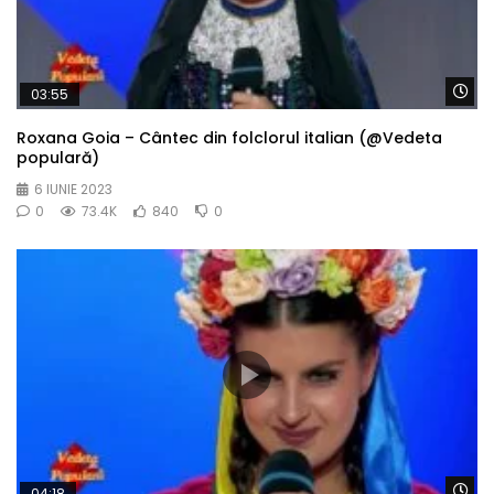
Wa
03:55
Roxana Goia – Cântec din folclorul italian (@Vedeta
populară)
6 IUNIE 2023
0
73.4K
840
0
Wa
04:18