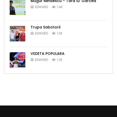
Mugur Mihaescu – Tara lu’ Garcea
EDWARD
1.4K
Trupa Sabotorii
EDWARD
1.3K
VEDETA POPULARA
EDWARD
1.3K