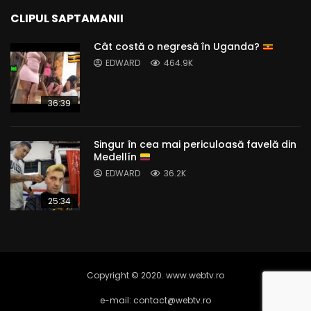
CLIPUL SAPTAMANII
Cât costă o negresă în Uganda?
EDWARD
464.9K
36:39
Singur în cea mai periculoasă favelă din
Medellín
EDWARD
36.2K
25:34
Copyright © 2020. www.webtv.ro
e-mail: contact@webtv.ro