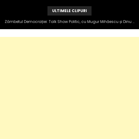
ULTIMELE CLIPURI
Zâmbetul Democrației: Talk Show Politic, cu Mugur Mihăescu și Dinu Popescu