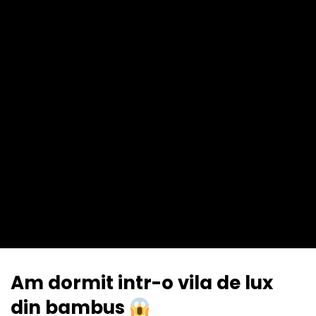
Am dormit intr-o vila de lux
din bambus