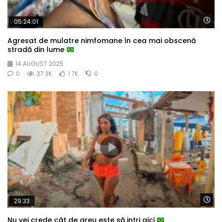
Wa
05:24:01
Agresat de mulatre nimfomane în cea mai obscenă
stradă din lume
14 AUGUST 2025
0
37.3K
1.7K
0
Wa
29:33
Nu vei crede cât de greu este să intri aici