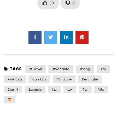
30
0
TAGS
#travel
#Vacanta
#Vlog
Am
Aventură
Bambus
Calatorie
Destinație
Dormit
Excursie
Intr
Lux
Tur
Vila