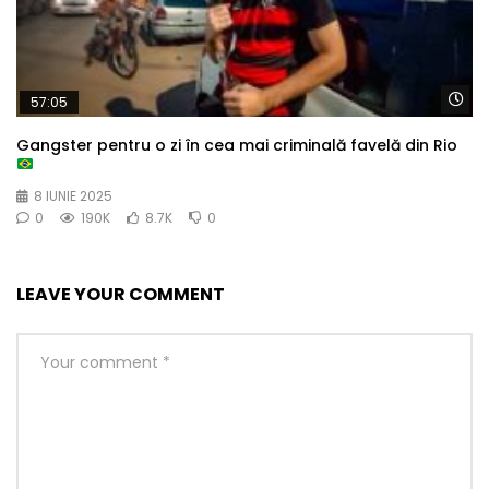
Wa
57:05
Gangster pentru o zi în cea mai criminală favelă din Rio
8 IUNIE 2025
0
190K
8.7K
0
LEAVE YOUR COMMENT