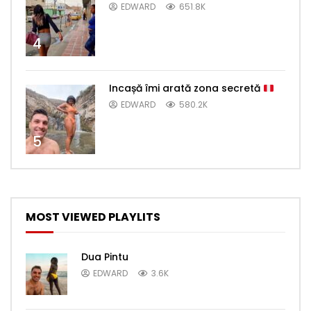
EDWARD
651.8K
4
Incașă îmi arată zona secretă
EDWARD
580.2K
5
MOST VIEWED PLAYLITS
Dua Pintu
EDWARD
3.6K