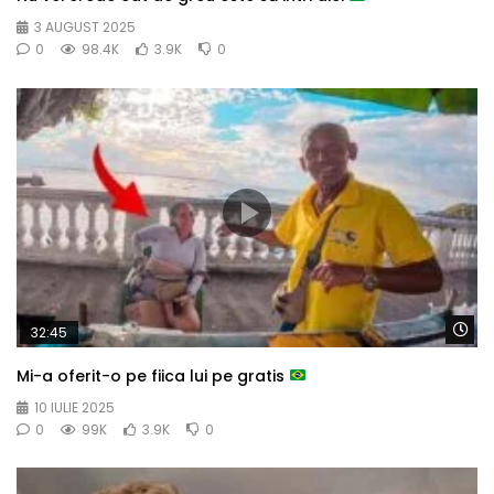
3 AUGUST 2025
0
98.4K
3.9K
0
Wa
32:45
Mi-a oferit-o pe fiica lui pe gratis
10 IULIE 2025
0
99K
3.9K
0