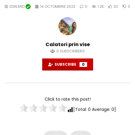
EDWARD
14 OCTOMBRIE 2023
0
1.2K
30
0
Calatori prin vise
0
SUBSCRIBERS
SUBSCRIBE
0
Click to rate this post!
[Total:
0
Average:
0
]