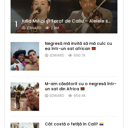
Iulia Mihai şi Taraf de Caliu – Alelele sălcioară (@#VedetaPopulară)
1
EDWARD
2.9M
Negresă mă invită să mă culc cu
ea într-un sat african
EDWARD
690.7K
2
M-am căsătorit cu o negresă într-
un sat din Africa
EDWARD
659.4K
3
Cât costă o fetiță în Cali?