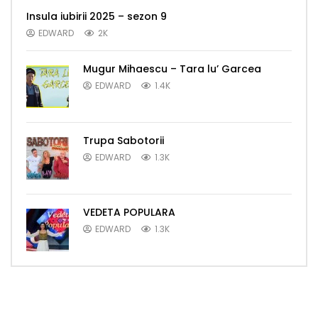
Insula iubirii 2025 – sezon 9
EDWARD
2K
Mugur Mihaescu – Tara lu’ Garcea
EDWARD
1.4K
Trupa Sabotorii
EDWARD
1.3K
VEDETA POPULARA
EDWARD
1.3K