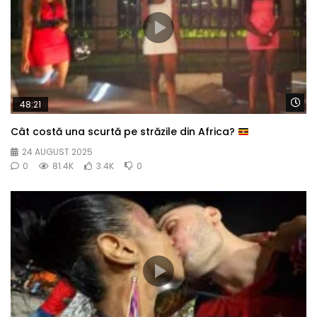
Wa
48:21
Cât costă una scurtă pe străzile din Africa?
24 AUGUST 2025
0
81.4K
3.4K
0