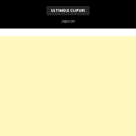
ULTIMELE CLIPURI
Vandame e de vina