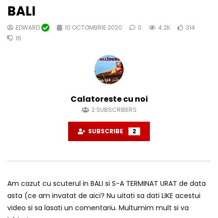
BALI
EDWARD
10 OCTOMBRIE 2020
0
4.2K
314
16
Calatoreste cu noi
2
SUBSCRIBERS
SUBSCRIBE
2
Am cazut cu scuterul in BALI si S-A TERMINAT URAT de data
asta (ce am invatat de aici? Nu uitati sa dati LIKE acestui
video si sa lasati un comentariu. Multumim mult si va