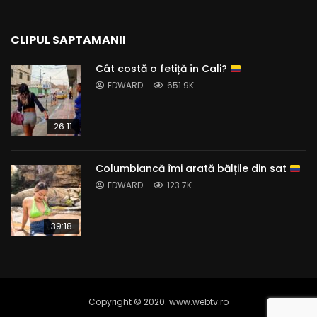
CLIPUL SAPTAMANII
Cât costă o fetiță în Cali?
EDWARD
651.9K
26:11
Columbiancă îmi arată bălțile din sat
EDWARD
123.7K
39:18
Copyright © 2020. www.webtv.ro