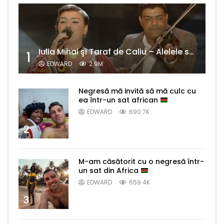
Iulia Mihai şi Taraf de Caliu – Alelele sălcioară (@#VedetaPopulară)
1
EDWARD
2.9M
Negresă mă invită să mă culc cu
ea într-un sat african
EDWARD
690.7K
2
M-am căsătorit cu o negresă într-
un sat din Africa
EDWARD
659.4K
3