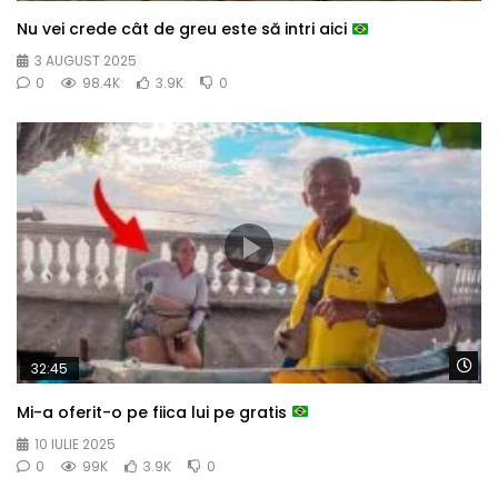
Nu vei crede cât de greu este să intri aici
3 AUGUST 2025
0
98.4K
3.9K
0
Wa
32:45
Mi-a oferit-o pe fiica lui pe gratis
10 IULIE 2025
0
99K
3.9K
0