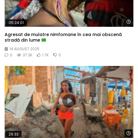
Wa
05:24:01
Agresat de mulatre nimfomane în cea mai obscenă
stradă din lume
14 AUGUST 2025
0
37.3K
1.7K
0
Wa
29:33