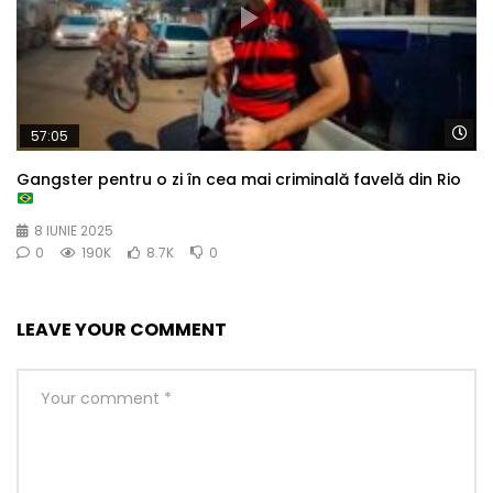
Wa
57:05
Gangster pentru o zi în cea mai criminală favelă din Rio
8 IUNIE 2025
0
190K
8.7K
0
LEAVE YOUR COMMENT