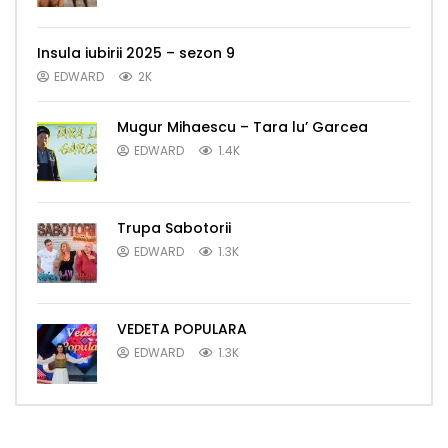
Insula iubirii 2025 – sezon 9
EDWARD
2K
Mugur Mihaescu – Tara lu’ Garcea
EDWARD
1.4K
Trupa Sabotorii
EDWARD
1.3K
VEDETA POPULARA
EDWARD
1.3K