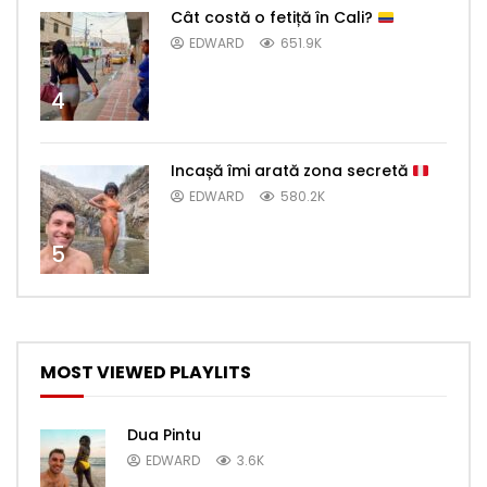
Cât costă o fetiță în Cali?
EDWARD
651.9K
4
Incașă îmi arată zona secretă
EDWARD
580.2K
5
MOST VIEWED PLAYLITS
Dua Pintu
EDWARD
3.6K