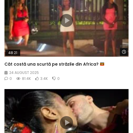
Wa
48:21
Cât costă una scurtă pe străzile din Africa?
24 AUGUST 2025
0
81.4K
3.4K
0