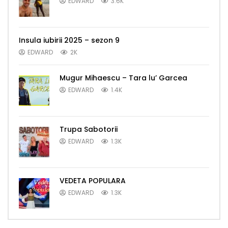
EDWARD
3.6K
Insula iubirii 2025 – sezon 9
EDWARD
2K
Mugur Mihaescu – Tara lu’ Garcea
EDWARD
1.4K
Trupa Sabotorii
EDWARD
1.3K
VEDETA POPULARA
EDWARD
1.3K