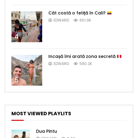
Cât costă o fetiță în Cali?
EDWARD
651.9K
4
Incașă îmi arată zona secretă
EDWARD
580.2K
5
MOST VIEWED PLAYLITS
Dua Pintu