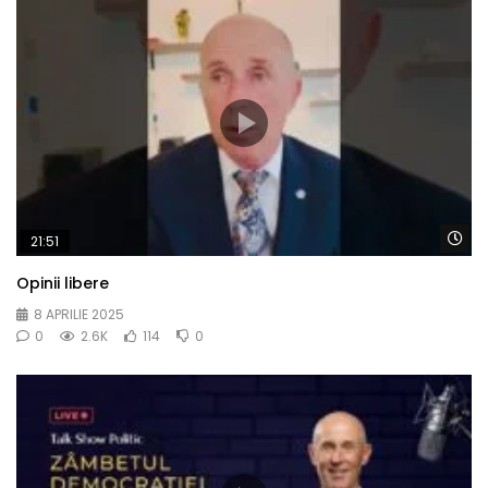
Wa
21:51
Opinii libere
8 APRILIE 2025
0
2.6K
114
0