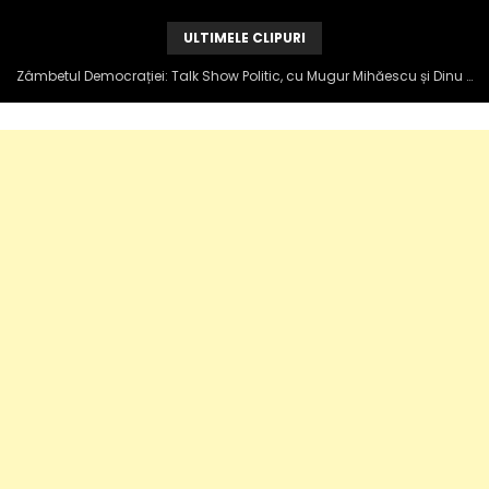
ULTIMELE CLIPURI
Zâmbetul Democrației: Talk Show Politic, cu Mugur Mihăescu și Dinu Popescu