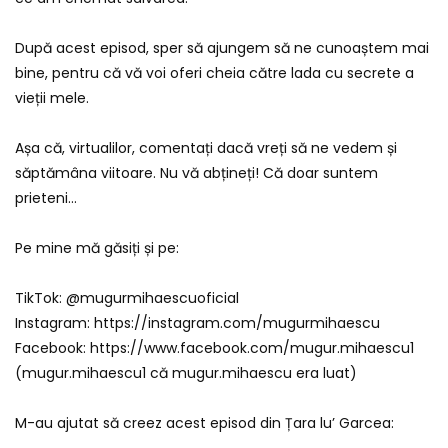
După acest episod, sper să ajungem să ne cunoaștem mai
bine, pentru că vă voi oferi cheia către lada cu secrete a
vieții mele.
Așa că, virtualilor, comentați dacă vreți să ne vedem și
săptămâna viitoare. Nu vă abțineți! Că doar suntem
prieteni…
Pe mine mă găsiți și pe:
TikTok: @mugurmihaescuoficial
Instagram: https://instagram.com/mugurmihaescu
Facebook: https://www.facebook.com/mugur.mihaescu1
(mugur.mihaescu1 că mugur.mihaescu era luat)
M-au ajutat să creez acest episod din Țara lu’ Garcea: