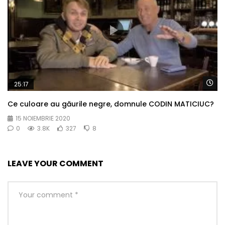
Wa
25:17
Ce culoare au găurile negre, domnule CODIN MATICIUC?
15 NOIEMBRIE 2020
0
3.8K
327
8
LEAVE YOUR COMMENT