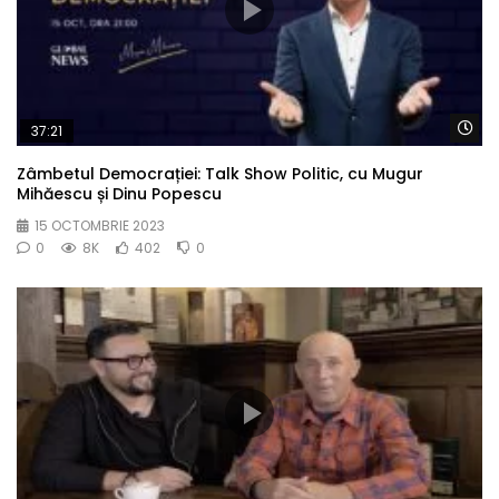
Wa
37:21
Zâmbetul Democrației: Talk Show Politic, cu Mugur
Mihăescu și Dinu Popescu
15 OCTOMBRIE 2023
0
8K
402
0