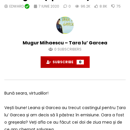
EDWARD
7 IUNIE 2020
0
96.2K
8.8K
75
Mugur Mihaescu – Tara lu’ Garcea
0
SUBSCRIBERS
SUBSCRIBE
0
Bună seara, virtualilor!
Vești bune! Leana și Garcea au trecut castingul pentru Țara
lu’ Garcea și am decis să îi păstrez în emisiune. Oara a fost
o greșeala? Veți afla ce au făcut cei doi de ziua mea și de
ce am chemat salvarea.