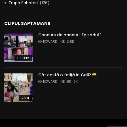
Trupa Sabotorii
(126)
CLIPUL SAPTAMANII
Concurs de bancuri! Episodul 1
EDWARD
2.8K
01:19:12
Cât costă o fetiță în Cali?
EDWARD
651.9K
26:11