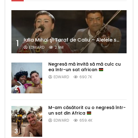
Iulia Mihai şi Taraf de Caliu – Alelele sălcioară (@#VedetaPopulară)
1
EDWARD
2.9M
Negresă mă invită să mă culc cu
ea într-un sat african
EDWARD
690.7K
2
M-am căsătorit cu o negresă într-
un sat din Africa
EDWARD
659.4K
3