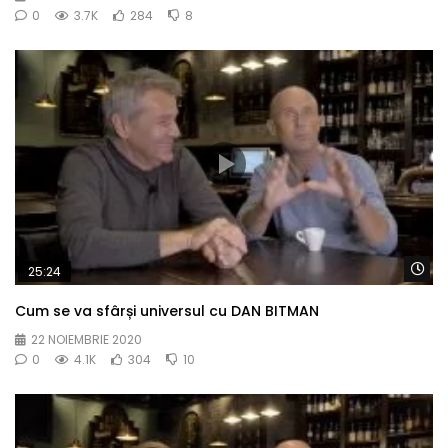
0
3.7K
284
8
Wa
25:24
Cum se va sfârși universul cu DAN BITMAN
22 NOIEMBRIE 2020
0
4.1K
304
10