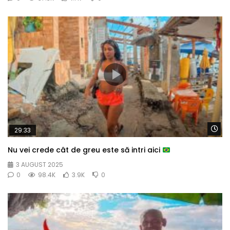
Wa
29:33
Nu vei crede cât de greu este să intri aici
3 AUGUST 2025
0
98.4K
3.9K
0