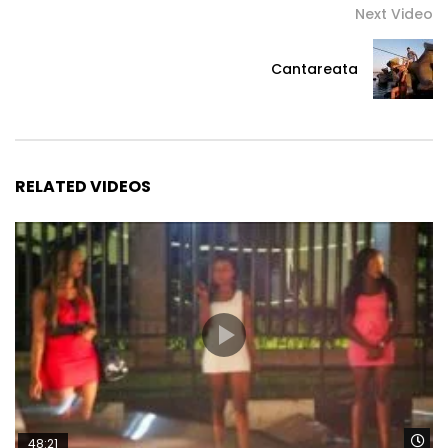
Next Video
Cantareata
RELATED VIDEOS
Wa
48:21