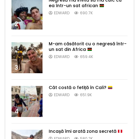
Negresă mă invită să mă culc cu
ea într-un sat african
EDWARD
690.7K
2
M-am căsătorit cu o negresă într-
un sat din Africa
EDWARD
659.4K
3
Cât costă o fetiță în Cali?
EDWARD
651.9K
4
Incașă îmi arată zona secretă
EDWARD
580.2K