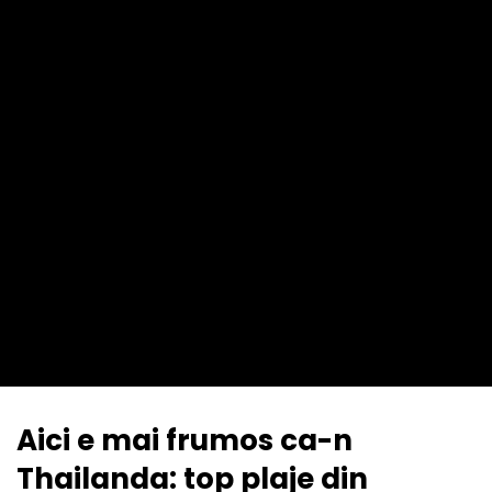
Aici e mai frumos ca-n
Thailanda: top plaje din