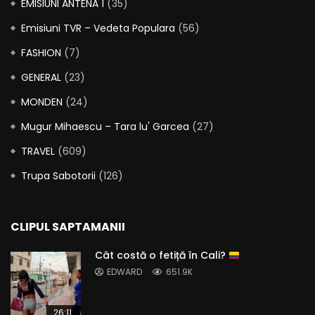
EMISIUNI ANTENA 1
(35)
Emisiuni TVR – Vedeta Populara
(56)
FASHION
(7)
GENERAL
(23)
MONDEN
(24)
Mugur Mihaescu – Tara lu' Garcea
(27)
TRAVEL
(609)
Trupa Sabotorii
(126)
CLIPUL SAPTAMANII
Cât costă o fetiță în Cali?
EDWARD
651.9K
26:11