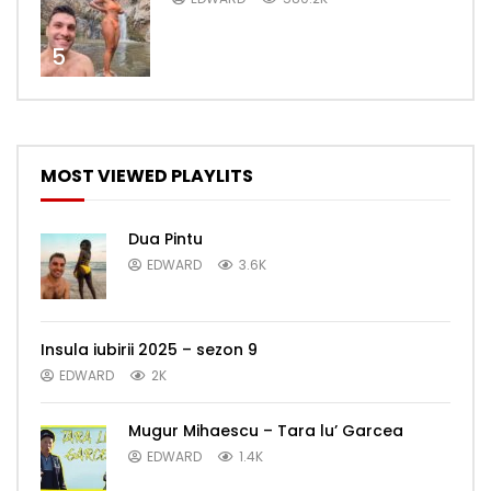
5
MOST VIEWED PLAYLITS
Dua Pintu
EDWARD
3.6K
Insula iubirii 2025 – sezon 9
EDWARD
2K
Mugur Mihaescu – Tara lu’ Garcea
EDWARD
1.4K