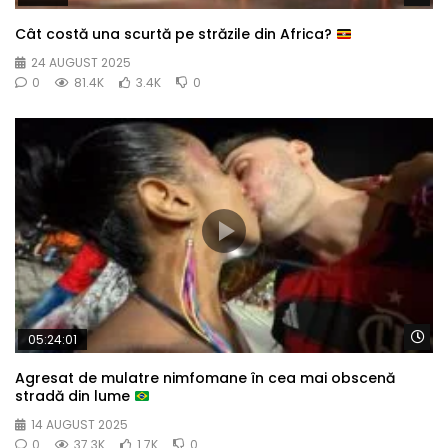
Cât costă una scurtă pe străzile din Africa?
24 AUGUST 2025
0
81.4K
3.4K
0
Wa
05:24:01
Agresat de mulatre nimfomane în cea mai obscenă
stradă din lume
14 AUGUST 2025
0
37.3K
1.7K
0