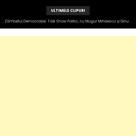
ULTIMELE CLIPURI
Zâmbetul Democrației: Talk Show Politic, cu Mugur Mihăescu și Dinu Popescu