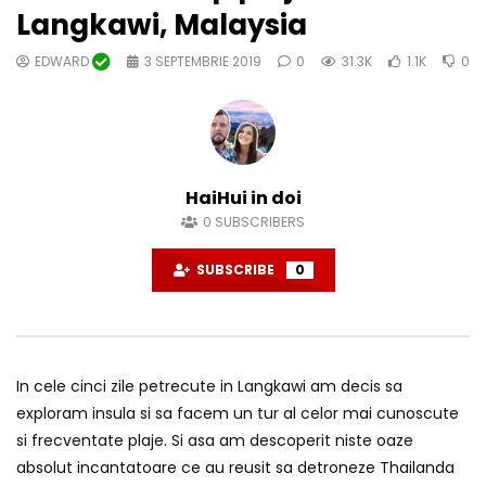
Langkawi, Malaysia
EDWARD
3 SEPTEMBRIE 2019
0
31.3K
1.1K
0
HaiHui in doi
0
SUBSCRIBERS
SUBSCRIBE
0
In cele cinci zile petrecute in Langkawi am decis sa
exploram insula si sa facem un tur al celor mai cunoscute
si frecventate plaje. Si asa am descoperit niste oaze
absolut incantatoare ce au reusit sa detroneze Thailanda