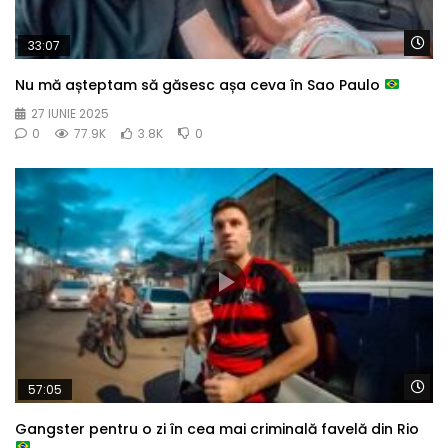
Wa
33:07
Nu mă așteptam să găsesc așa ceva în Sao Paulo
27 IUNIE 2025
0
77.9K
3.8K
0
Wa
57:05
Gangster pentru o zi în cea mai criminală favelă din Rio