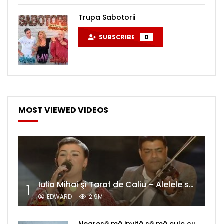
Trupa Sabotorii
SUBSCRIBE
0
MOST VIEWED VIDEOS
Iulia Mihai şi Taraf de Caliu – Alelele sălcioară (@#VedetaPopulară)
1
EDWARD
2.9M