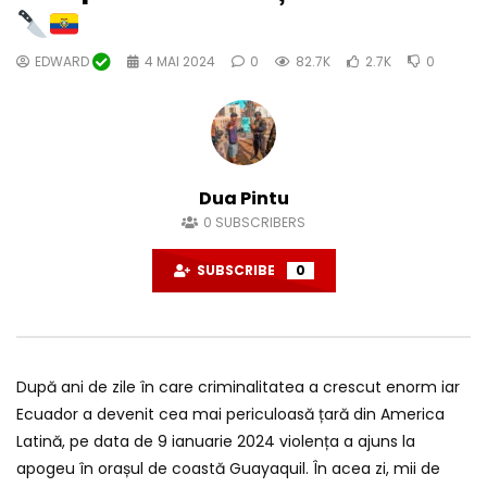
EDWARD
4 MAI 2024
0
82.7K
2.7K
0
Dua Pintu
0
SUBSCRIBERS
SUBSCRIBE
0
După ani de zile în care criminalitatea a crescut enorm iar
Ecuador a devenit cea mai periculoasă țară din America
Latină, pe data de 9 ianuarie 2024 violența a ajuns la
apogeu în orașul de coastă Guayaquil. În acea zi, mii de