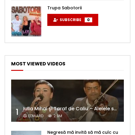
Trupa Sabotorii
SUBSCRIBE
0
MOST VIEWED VIDEOS
Iulia Mihai şi Taraf de Caliu – Alelele sălcioară (@#VedetaPopulară)
1
EDWARD
2.9M
Negresă mă invită să mă culc cu