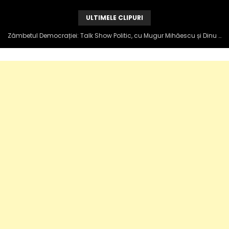
ULTIMELE CLIPURI
Zâmbetul Democrației: Talk Show Politic, cu Mugur Mihăescu și Dinu Popescu