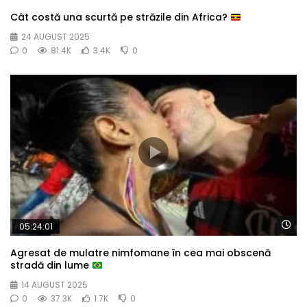
Cât costă una scurtă pe străzile din Africa?
24 AUGUST 2025
0
81.4K
3.4K
0
Wa
05:24:01
Agresat de mulatre nimfomane în cea mai obscenă
stradă din lume
14 AUGUST 2025
0
37.3K
1.7K
0