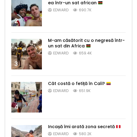
ea într-un sat african
EDWARD
690.7K
2
M-am căsătorit cu o negresă într-
un sat din Africa
EDWARD
659.4K
3
Cât costă o fetiță în Cali?
EDWARD
651.9K
4
Incașă îmi arată zona secretă
EDWARD
580.2K