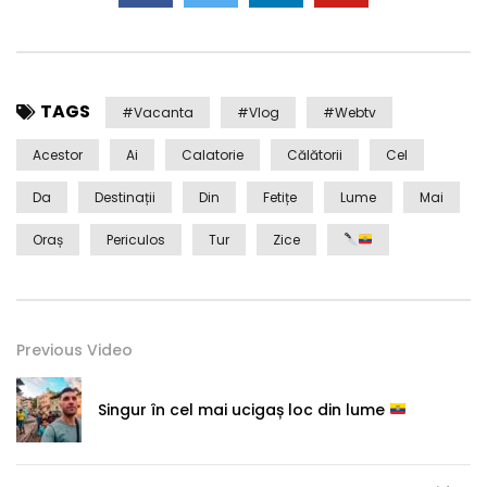
TAGS
#Vacanta
#Vlog
#webtv
Acestor
Ai
Calatorie
Călătorii
Cel
Da
Destinații
Din
Fetițe
Lume
Mai
Oraș
Periculos
Tur
Zice
Previous Video
Singur în cel mai ucigaș loc din lume