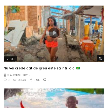
Wa
29:33
Nu vei crede cât de greu este să intri aici
3 AUGUST 2025
0
98.4K
3.9K
0