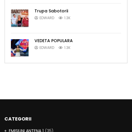
Trupa Sabotorii
EDWARD
1.3K
VEDETA POPULARA
EDWARD
1.3K
CATEGORII
EMISIUNI ANTENA 1
(35)