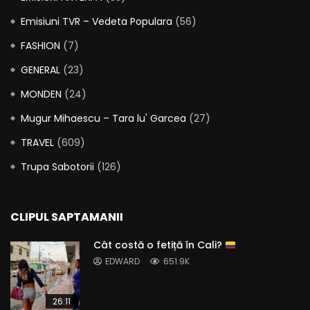
Emisiuni TVR – Vedeta Populara
(56)
FASHION
(7)
GENERAL
(23)
MONDEN
(24)
Mugur Mihaescu – Tara lu' Garcea
(27)
TRAVEL
(609)
Trupa Sabotorii
(126)
CLIPUL SAPTAMANII
Cât costă o fetiță în Cali?
EDWARD
651.9K
26:11