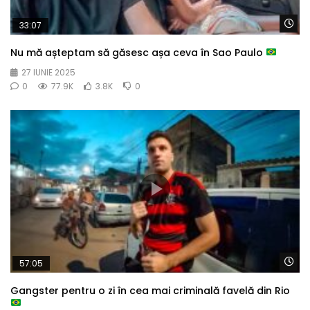
Wa
33:07
Nu mă așteptam să găsesc așa ceva în Sao Paulo
27 IUNIE 2025
0
77.9K
3.8K
0
Wa
57:05
Gangster pentru o zi în cea mai criminală favelă din Rio