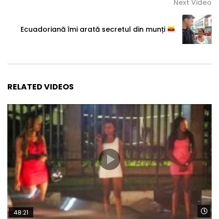
Next Video
Ecuadoriană îmi arată secretul din munți
RELATED VIDEOS
Wa
48:21