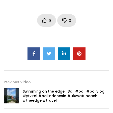
9
0
Previous Video
Swimming on the edge | Bali #bali #balivlog
#ytviral #baliindonesia #uluwatubeach
#theedge #travel