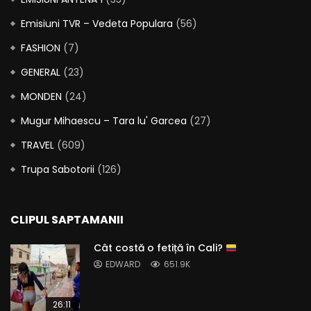
Emisiuni TVR – Vedeta Populara
(56)
FASHION
(7)
GENERAL
(23)
MONDEN
(24)
Mugur Mihaescu – Tara lu' Garcea
(27)
TRAVEL
(609)
Trupa Sabotorii
(126)
CLIPUL SAPTAMANII
Cât costă o fetiță în Cali?
EDWARD
651.9K
26:11