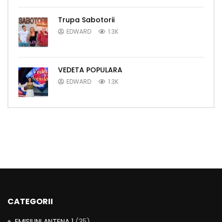
Trupa Sabotorii
EDWARD
1.3K
VEDETA POPULARA
EDWARD
1.3K
CATEGORII
EMISIUNI ANTENA 1
(35)