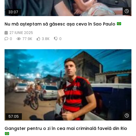
Wa
33:07
Nu mă așteptam să găsesc așa ceva în Sao Paulo
27 IUNIE 2025
0
77.9K
3.8K
0
Wa
57:05
Gangster pentru o zi în cea mai criminală favelă din Rio