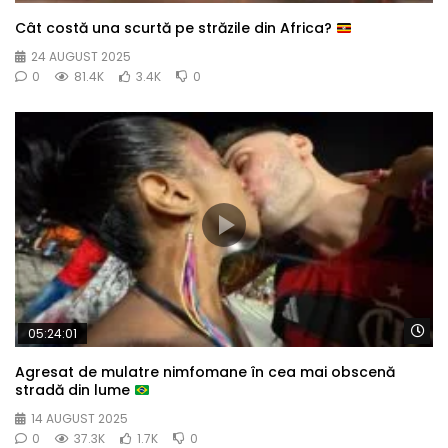
Cât costă una scurtă pe străzile din Africa?
24 AUGUST 2025
0
81.4K
3.4K
0
Wa
05:24:01
Agresat de mulatre nimfomane în cea mai obscenă
stradă din lume
14 AUGUST 2025
0
37.3K
1.7K
0