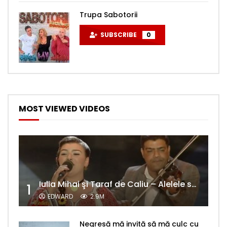
Trupa Sabotorii
SUBSCRIBE
0
MOST VIEWED VIDEOS
Iulia Mihai şi Taraf de Caliu – Alelele sălcioară (@#VedetaPopulară)
1
EDWARD
2.9M
Negresă mă invită să mă culc cu