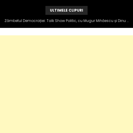
ULTIMELE CLIPURI
Zâmbetul Democrației: Talk Show Politic, cu Mugur Mihăescu și Dinu Popescu