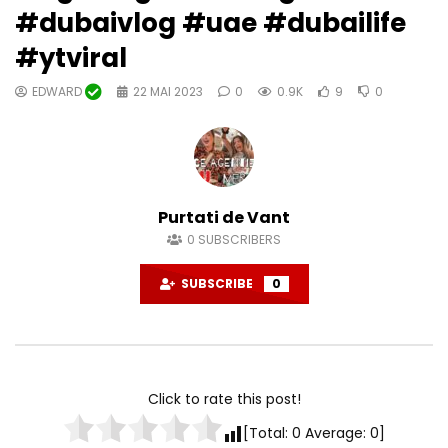
#dubaivlog #uae #dubailife
#ytviral
EDWARD
22 MAI 2023
0
0.9K
9
0
Purtati de Vant
0
SUBSCRIBERS
SUBSCRIBE
0
Click to rate this post!
[Total:
0
Average:
0
]