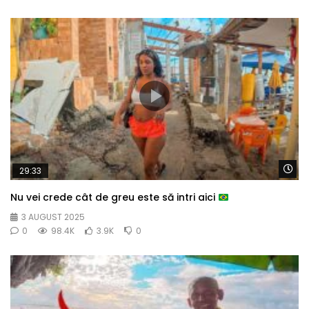
Wa
29:33
Nu vei crede cât de greu este să intri aici
3 AUGUST 2025
0
98.4K
3.9K
0