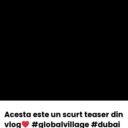
Acesta este un scurt teaser din
vlog
#globalvillage #dubai