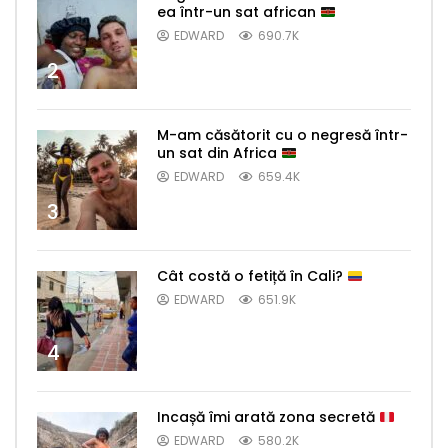
ea într-un sat african
EDWARD
690.7K
2
M-am căsătorit cu o negresă într-
un sat din Africa
EDWARD
659.4K
3
Cât costă o fetiță în Cali?
EDWARD
651.9K
4
Incașă îmi arată zona secretă
EDWARD
580.2K