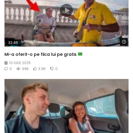
Wa
32:45
Mi-a oferit-o pe fiica lui pe gratis
10 IULIE 2025
0
99K
3.9K
0