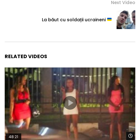
Next Video
La băut cu soldații ucraineni
RELATED VIDEOS
Wa
48:21