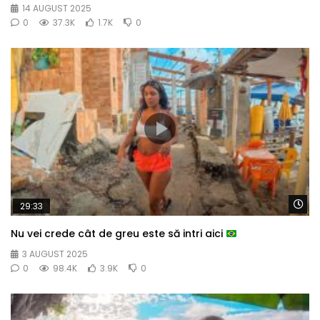
14 AUGUST 2025
0
37.3K
1.7K
0
Wa
29:33
Nu vei crede cât de greu este să intri aici
3 AUGUST 2025
0
98.4K
3.9K
0