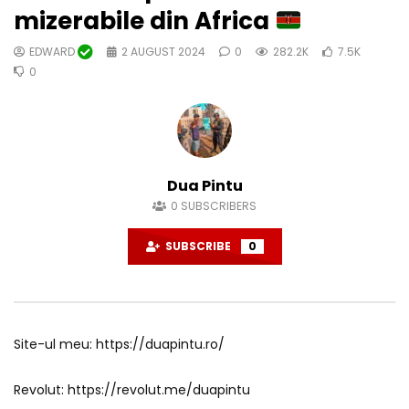
mizerabile din Africa
EDWARD
2 AUGUST 2024
0
282.2K
7.5K
0
Dua Pintu
0
SUBSCRIBERS
SUBSCRIBE
0
Site-ul meu: https://duapintu.ro/
Revolut: https://revolut.me/duapintu