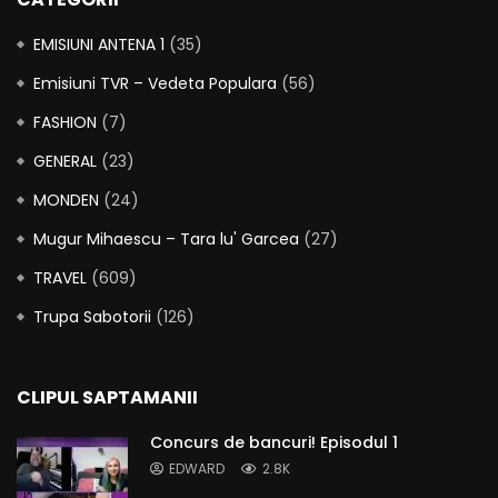
EMISIUNI ANTENA 1
(35)
Emisiuni TVR – Vedeta Populara
(56)
FASHION
(7)
GENERAL
(23)
MONDEN
(24)
Mugur Mihaescu – Tara lu' Garcea
(27)
TRAVEL
(609)
Trupa Sabotorii
(126)
CLIPUL SAPTAMANII
Concurs de bancuri! Episodul 1
EDWARD
2.8K