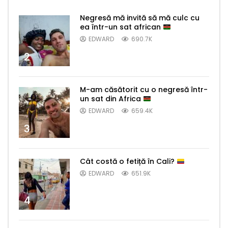
Negresă mă invită să mă culc cu
ea într-un sat african
EDWARD
690.7K
2
M-am căsătorit cu o negresă într-
un sat din Africa
EDWARD
659.4K
3
Cât costă o fetiță în Cali?
EDWARD
651.9K
4