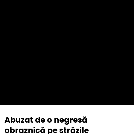
Abuzat de o negresă
obraznică pe străzile