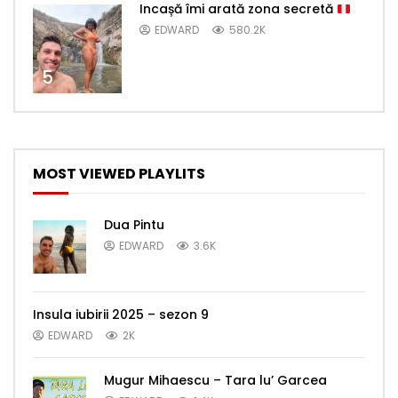
Incașă îmi arată zona secretă
EDWARD
580.2K
5
MOST VIEWED PLAYLITS
Dua Pintu
EDWARD
3.6K
Insula iubirii 2025 – sezon 9
EDWARD
2K
Mugur Mihaescu – Tara lu’ Garcea