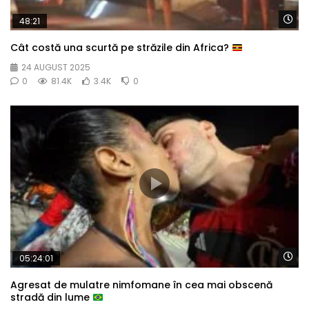
Wa
48:21
Cât costă una scurtă pe străzile din Africa?
24 AUGUST 2025
0
81.4K
3.4K
0
Wa
05:24:01
Agresat de mulatre nimfomane în cea mai obscenă
stradă din lume