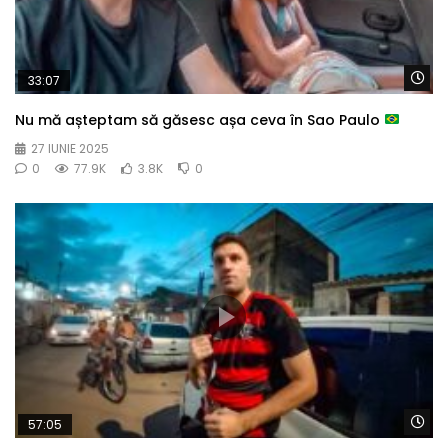
Wa
33:07
Nu mă așteptam să găsesc așa ceva în Sao Paulo
27 IUNIE 2025
0
77.9K
3.8K
0
Wa
57:05