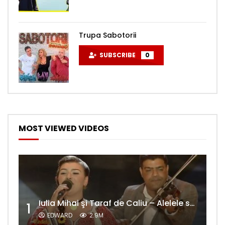
Trupa Sabotorii
SUBSCRIBE
0
MOST VIEWED VIDEOS
Iulia Mihai şi Taraf de Caliu – Alelele sălcioară (@#VedetaPopulară)
1
EDWARD
2.9M