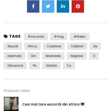
TAGS
#Vacanta
#Vlog
#webtv
Abuzat
Africa
Calatorie
Călătorii
De
Destinații
Din
Mizerabile
Negresă
O
Obraznică
Pe
Străzile
Tur
Previous Video
Cea mai tare escortă din Africa