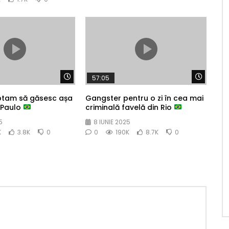
Watch Later
Watch 
57:05
ptam să găsesc așa
Gangster pentru o zi în cea mai
 Paulo
criminală favelă din Rio
5
8 IUNIE 2025
K
3.8K
0
0
190K
8.7K
0