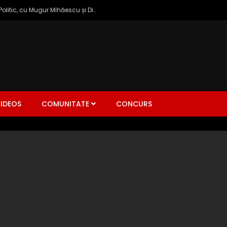
Zâmbetul Democrației: Talk Show Politic, cu Mugur Mihăescu și Dinu Popescu
IDEOS
COMUNITATE
CONCURS