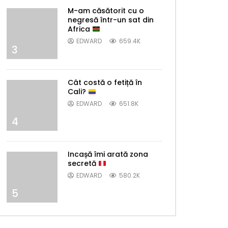
M-am căsătorit cu o
negresă într-un sat din
Africa
EDWARD
659.4K
3
Later
Cât costă o fetiță în
Cali?
EDWARD
651.8K
4
Incașă îmi arată zona
secretă
EDWARD
580.2K
5