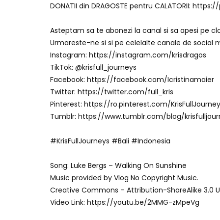
DONATII din DRAGOSTE pentru CALATORII: https:/
Asteptam sa te abonezi la canal si sa apesi pe c
Urmareste-ne si si pe celelalte canale de social 
Instagram: https://instagram.com/krisdragos
TikTok: @krisfull_journeys
Facebook: https://facebook.com/Icristinamaier
Twitter: https://twitter.com/full_kris
Pinterest: https://ro.pinterest.com/KrisFullJourne
Tumblr: https://www.tumblr.com/blog/krisfulljou
#KrisFullJourneys #Bali #Indonesia
Song: Luke Bergs – Walking On Sunshine
Music provided by Vlog No Copyright Music.
Creative Commons – Attribution-ShareAlike 3.0 
Video Link: https://youtu.be/2MMG-zMpeVg