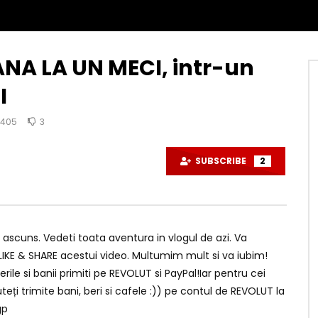
A LA UN MECI, intr-un
I
405
3
SUBSCRIBE
2
 ascuns. Vedeti toata aventura in vlogul de azi. Va
 LIKE & SHARE acestui video. Multumim mult si va iubim!
e si banii primiti pe REVOLUT si PayPal!Iar pentru cei
teți trimite bani, beri si cafele :)) pe contul de REVOLUT la
gp