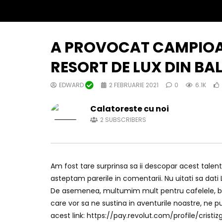
A PROVOCAT CAMPIOAN
RESORT DE LUX DIN BAL
EDWARD
2 FEBRUARIE 2021
0
6.1K
Calatoreste cu noi
2
SUBSCRIBERS
Am fost tare surprinsa sa ii descopar acest talent
asteptam parerile in comentarii. Nu uitati sa dati
De asemenea, multumim mult pentru cafelele, beril
care vor sa ne sustina in aventurile noastre, ne pu
acest link: https://pay.revolut.com/profile/cristiz