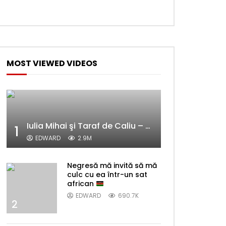
MOST VIEWED VIDEOS
Iulia Mihai şi Taraf de Caliu – Alelele sălcioară (@#VedetaPopulară)
1
EDWARD
2.9M
Later
Negresă mă invită să mă
culc cu ea într-un sat
african
EDWARD
690.7K
2