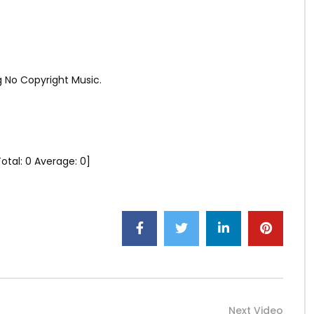
g No Copyright Music.
Total:
0
Average:
0
]
Next Video