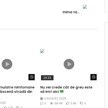
Inima ta…
Watch Later
Watch 
29:33
 mulatre nimfomane
Nu vei crede cât de greu este
obscenă stradă din
să intri aici
3 AUGUST 2025
2025
0
98.4K
3.9K
0
K
1.7K
0