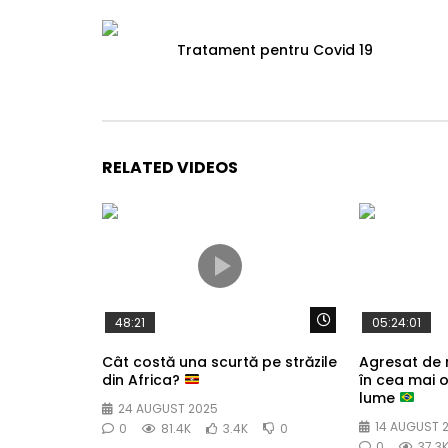
Tratament pentru Covid 19
RELATED VIDEOS
Watch Later
48:21
05:24:01
Cât costă una scurtă pe străzile
Agresat de
din Africa?
în cea mai 
lume
24 AUGUST 2025
14 AUGUST 
0
81.4K
3.4K
0
0
37.3