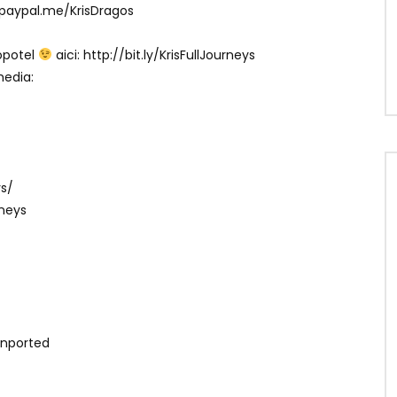
/paypal.me/KrisDragos
lopotel
aici: http://bit.ly/KrisFullJourneys
media:
ys/
rneys
Unported