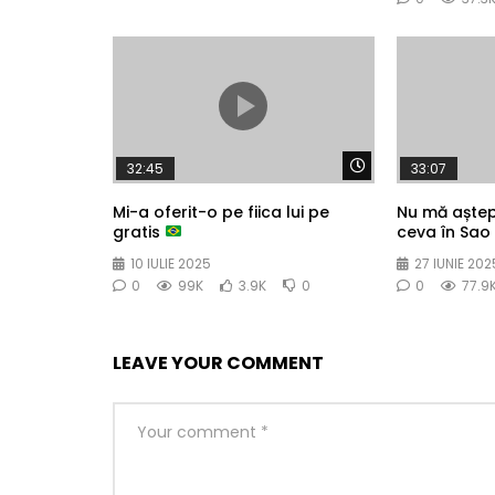
Watch Later
32:45
33:07
Mi-a oferit-o pe fiica lui pe
Nu mă aște
gratis
ceva în Sao
10 IULIE 2025
27 IUNIE 202
0
99K
3.9K
0
0
77.9
LEAVE YOUR COMMENT