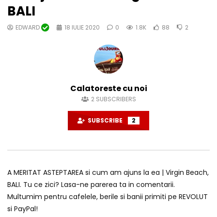
BALI
EDWARD
18 IULIE 2020
0
1.8K
88
2
Calatoreste cu noi
2
SUBSCRIBERS
SUBSCRIBE
2
A MERITAT ASTEPTAREA si cum am ajuns la ea | Virgin Beach,
BALI. Tu ce zici? Lasa-ne parerea ta in comentarii.
Multumim pentru cafelele, berile si banii primiti pe REVOLUT
si PayPal!