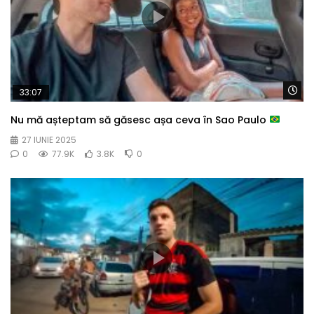
Wa
33:07
Nu mă așteptam să găsesc așa ceva în Sao Paulo
27 IUNIE 2025
0
77.9K
3.8K
0