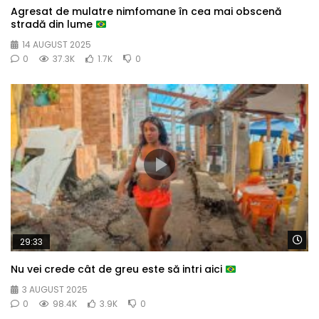
Agresat de mulatre nimfomane în cea mai obscenă
stradă din lume
14 AUGUST 2025
0
37.3K
1.7K
0
Wa
29:33
Nu vei crede cât de greu este să intri aici
3 AUGUST 2025
0
98.4K
3.9K
0