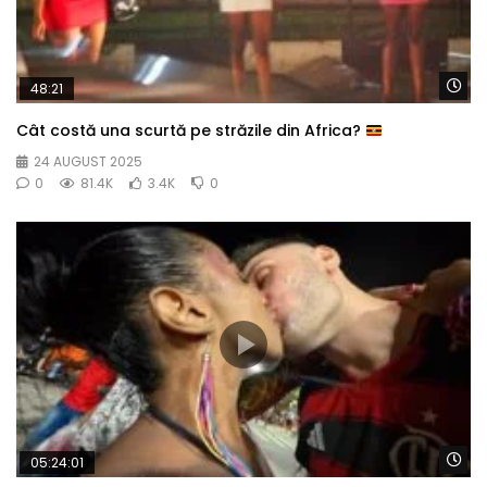
Wa
48:21
Cât costă una scurtă pe străzile din Africa?
24 AUGUST 2025
0
81.4K
3.4K
0
Wa
05:24:01