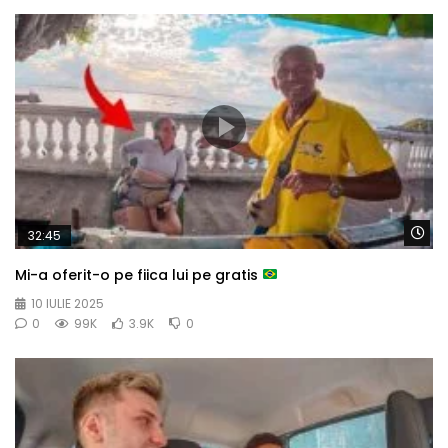
Wa
32:45
Mi-a oferit-o pe fiica lui pe gratis
10 IULIE 2025
0
99K
3.9K
0