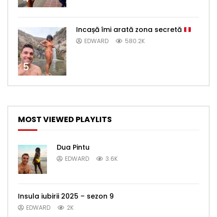
Incașă îmi arată zona secretă
EDWARD
580.2K
5
MOST VIEWED PLAYLITS
Dua Pintu
EDWARD
3.6K
Insula iubirii 2025 – sezon 9
EDWARD
2K