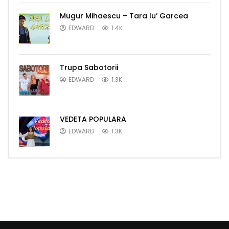
Mugur Mihaescu – Tara lu’ Garcea
EDWARD
1.4K
Trupa Sabotorii
EDWARD
1.3K
VEDETA POPULARA
EDWARD
1.3K