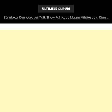
ULTIMELE CLIPURI
Zâmbetul Democrației: Talk Show Politic, cu Mugur Mihăescu și Dinu Popescu