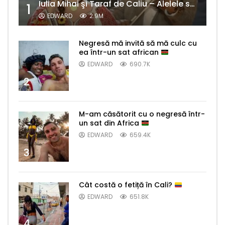
Iulia Mihai şi Taraf de Caliu – Alelele sălcioară (@#VedetaPopulară)
1
EDWARD
2.9M
Negresă mă invită să mă culc cu
ea într-un sat african
EDWARD
690.7K
2
M-am căsătorit cu o negresă într-
un sat din Africa
EDWARD
659.4K
3
Cât costă o fetiță în Cali?
EDWARD
651.8K
4