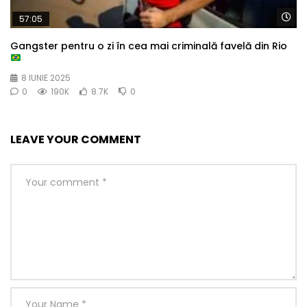
Wa
57:05
Gangster pentru o zi în cea mai criminală favelă din Rio
8 IUNIE 2025
0
190K
8.7K
0
LEAVE YOUR COMMENT