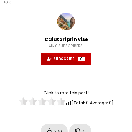
0
Calatori prin vise
0
SUBSCRIBERS
SUBSCRIBE
0
Click to rate this post!
[Total:
0
Average:
0
]
206
0