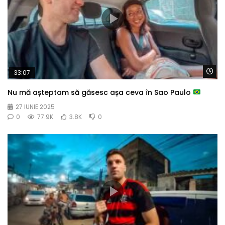
Wa
33:07
Nu mă așteptam să găsesc așa ceva în Sao Paulo
27 IUNIE 2025
0
77.9K
3.8K
0