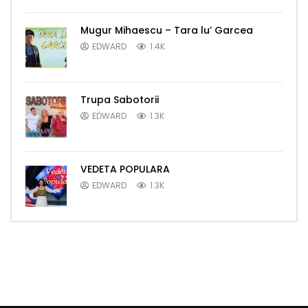
Mugur Mihaescu – Tara lu’ Garcea
EDWARD
1.4K
Trupa Sabotorii
EDWARD
1.3K
VEDETA POPULARA
EDWARD
1.3K