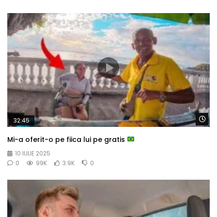
Wa
32:45
Mi-a oferit-o pe fiica lui pe gratis
10 IULIE 2025
0
99K
3.9K
0