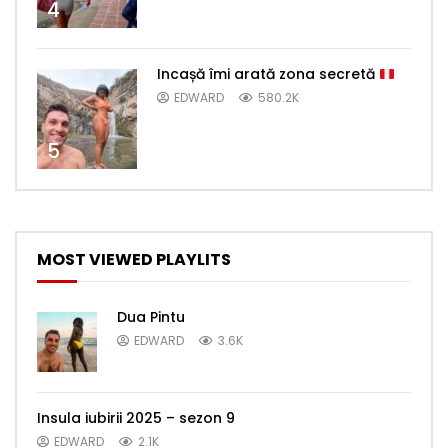
4
Incașă îmi arată zona secretă
EDWARD
580.2K
5
MOST VIEWED PLAYLITS
Dua Pintu
EDWARD
3.6K
Insula iubirii 2025 – sezon 9
EDWARD
2.1K