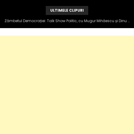
ULTIMELE CLIPURI
Zâmbetul Democrației: Talk Show Politic, cu Mugur Mihăescu și Dinu Popescu