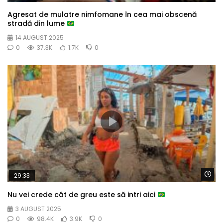
Agresat de mulatre nimfomane în cea mai obscenă
stradă din lume
14 AUGUST 2025
0
37.3K
1.7K
0
Wa
29:33
Nu vei crede cât de greu este să intri aici
3 AUGUST 2025
0
98.4K
3.9K
0