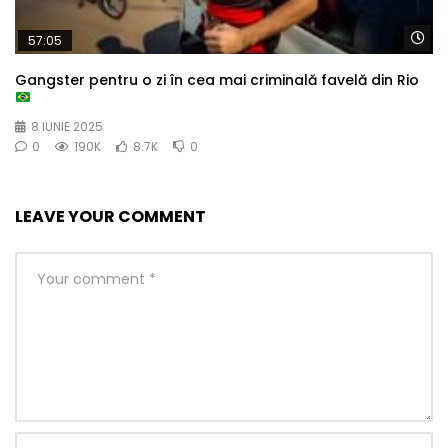
Wa
57:05
Gangster pentru o zi în cea mai criminală favelă din Rio
8 IUNIE 2025
0
190K
8.7K
0
LEAVE YOUR COMMENT