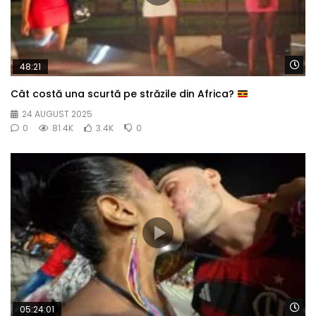
Wa
48:21
Cât costă una scurtă pe străzile din Africa?
24 AUGUST 2025
0
81.4K
3.4K
0
Wa
05:24:01