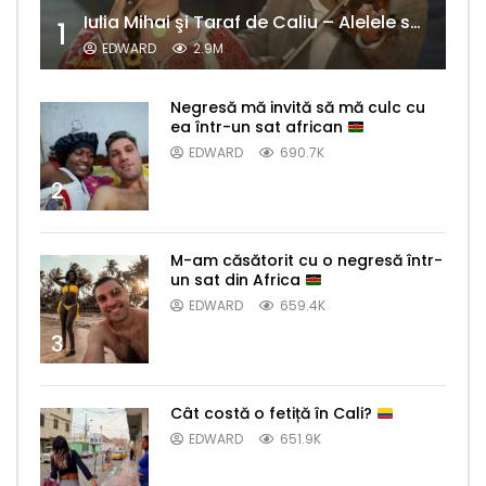
Iulia Mihai şi Taraf de Caliu – Alelele sălcioară (@#VedetaPopulară)
1
EDWARD
2.9M
Negresă mă invită să mă culc cu
ea într-un sat african
EDWARD
690.7K
2
M-am căsătorit cu o negresă într-
un sat din Africa
EDWARD
659.4K
3
Cât costă o fetiță în Cali?
EDWARD
651.9K