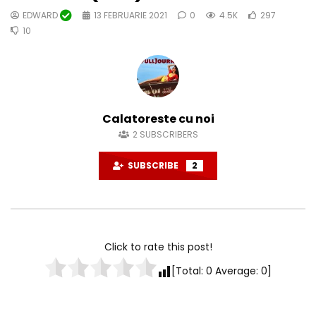
EDWARD
13 FEBRUARIE 2021
0
4.5K
297
10
Calatoreste cu noi
2
SUBSCRIBERS
SUBSCRIBE
2
Click to rate this post!
[Total:
0
Average:
0
]