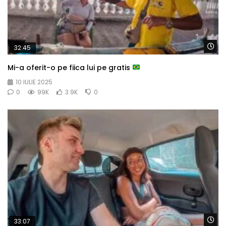
Wa
32:45
Mi-a oferit-o pe fiica lui pe gratis
10 IULIE 2025
0
99K
3.9K
0
Wa
33:07