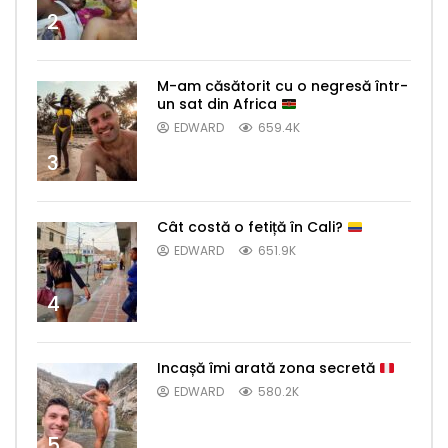
2
M-am căsătorit cu o negresă într-
un sat din Africa
EDWARD
659.4K
3
Cât costă o fetiță în Cali?
EDWARD
651.9K
4
Incașă îmi arată zona secretă
EDWARD
580.2K
5