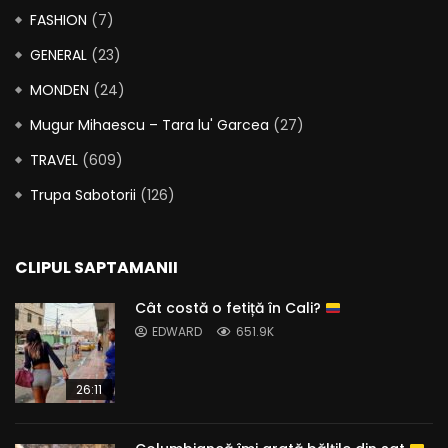
FASHION
(7)
GENERAL
(23)
MONDEN
(24)
Mugur Mihaescu – Tara lu' Garcea
(27)
TRAVEL
(609)
Trupa Sabotorii
(126)
CLIPUL SAPTAMANII
Cât costă o fetiță în Cali?
EDWARD
651.9K
26:11