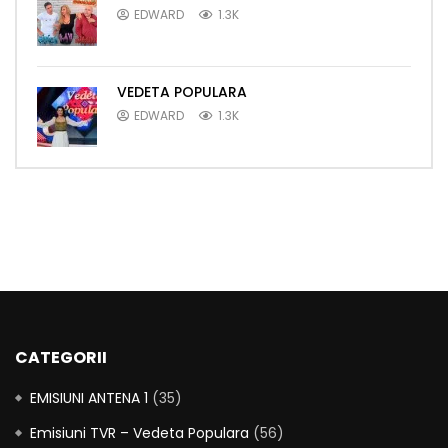
EDWARD
1.3K
VEDETA POPULARA
EDWARD
1.3K
CATEGORII
EMISIUNI ANTENA 1
(35)
Emisiuni TVR – Vedeta Populara
(56)