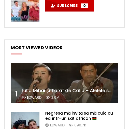
SUBSCRIBE
0
MOST VIEWED VIDEOS
Iulia Mihai şi Taraf de Caliu – Alelele sălcioară (@#VedetaPopulară)
1
EDWARD
2.9M
Negresă mă invită să mă culc cu
ea într-un sat african
EDWARD
690.7K