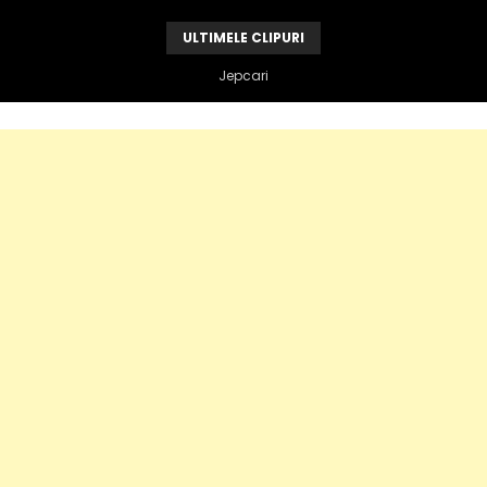
ULTIMELE CLIPURI
Vandame e de vina