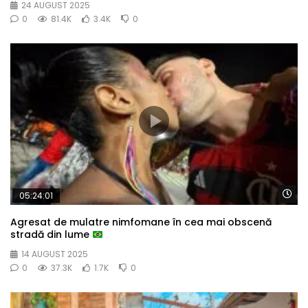
24 AUGUST 2025
0
81.4K
3.4K
0
Wa
05:24:01
Agresat de mulatre nimfomane în cea mai obscenă
stradă din lume
14 AUGUST 2025
0
37.3K
1.7K
0