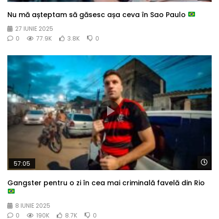
Nu mă așteptam să găsesc așa ceva în Sao Paulo
27 IUNIE 2025
0
77.9K
3.8K
0
Wa
57:05
Gangster pentru o zi în cea mai criminală favelă din Rio
8 IUNIE 2025
0
190K
8.7K
0