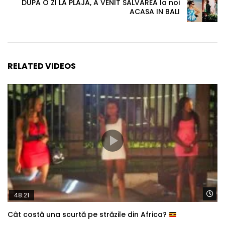
DUPA O ZI LA PLAJA, A VENIT SALVAREA la noi
ACASA IN BALI
RELATED VIDEOS
Wa
48:21
Cât costă una scurtă pe străzile din Africa?