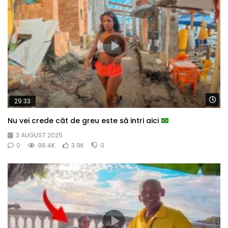
Wa
29:33
Nu vei crede cât de greu este să intri aici
3 AUGUST 2025
0
98.4K
3.9K
0