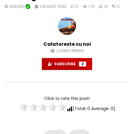
EDWARD
1 AUGUST 2020
0
1.7K
31
0
Calatoreste cu noi
2
SUBSCRIBERS
SUBSCRIBE
2
Click to rate this post!
[Total:
0
Average:
0
]