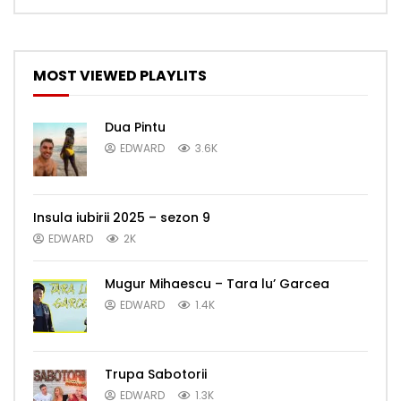
MOST VIEWED PLAYLITS
Dua Pintu
EDWARD
3.6K
Insula iubirii 2025 – sezon 9
EDWARD
2K
Mugur Mihaescu – Tara lu’ Garcea
EDWARD
1.4K
Trupa Sabotorii
EDWARD
1.3K