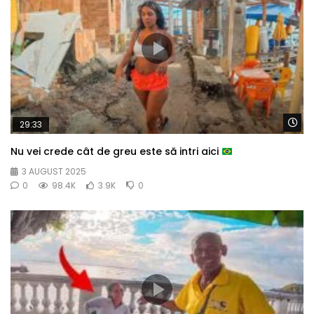
Wa
29:33
Nu vei crede cât de greu este să intri aici
3 AUGUST 2025
0
98.4K
3.9K
0