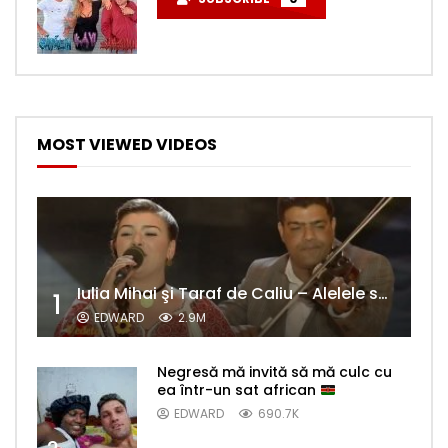
MOST VIEWED VIDEOS
Iulia Mihai şi Taraf de Caliu – Alelele sălcioară (@#VedetaPopulară)
1
EDWARD
2.9M
Negresă mă invită să mă culc cu
ea într-un sat african
EDWARD
690.7K