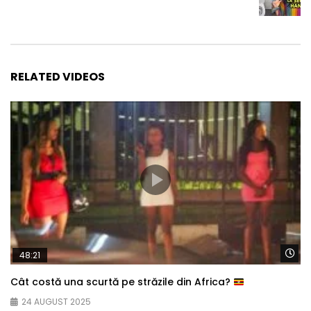
RELATED VIDEOS
Wa
48:21
Cât costă una scurtă pe străzile din Africa?
24 AUGUST 2025