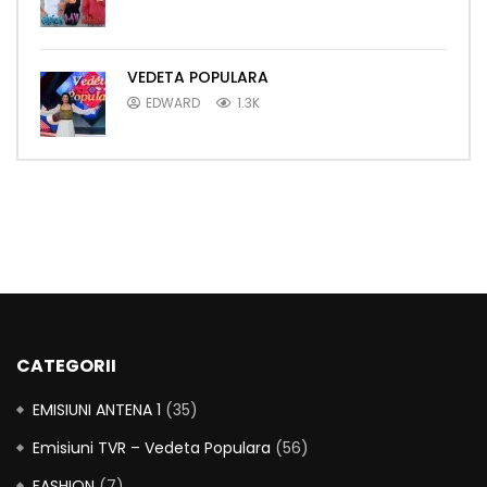
VEDETA POPULARA
EDWARD
1.3K
CATEGORII
EMISIUNI ANTENA 1
(35)
Emisiuni TVR – Vedeta Populara
(56)
FASHION
(7)