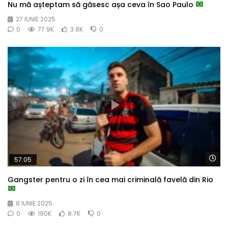
Nu mă așteptam să găsesc așa ceva în Sao Paulo
27 IUNIE 2025
0
77.9K
3.8K
0
Wa
57:05
Gangster pentru o zi în cea mai criminală favelă din Rio
8 IUNIE 2025
0
190K
8.7K
0