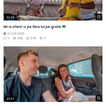
Wa
32:45
Mi-a oferit-o pe fiica lui pe gratis
10 IULIE 2025
0
99K
3.9K
0
Wa
33:07