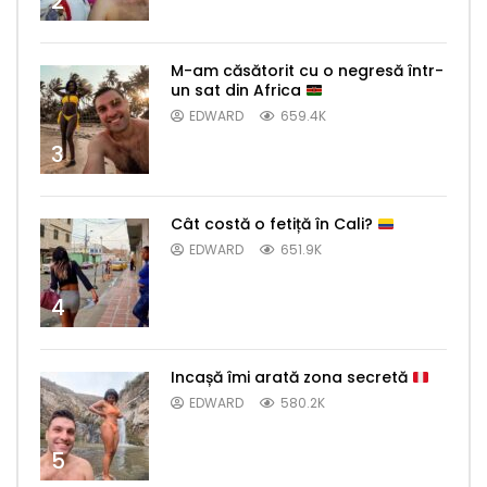
2
M-am căsătorit cu o negresă într-
un sat din Africa
EDWARD
659.4K
3
Cât costă o fetiță în Cali?
EDWARD
651.9K
4
Incașă îmi arată zona secretă
EDWARD
580.2K
5