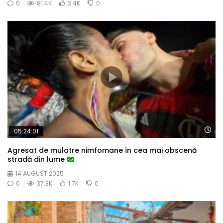
0
81.4K
3.4K
0
Wa
05:24:01
Agresat de mulatre nimfomane în cea mai obscenă
stradă din lume
14 AUGUST 2025
0
37.3K
1.7K
0