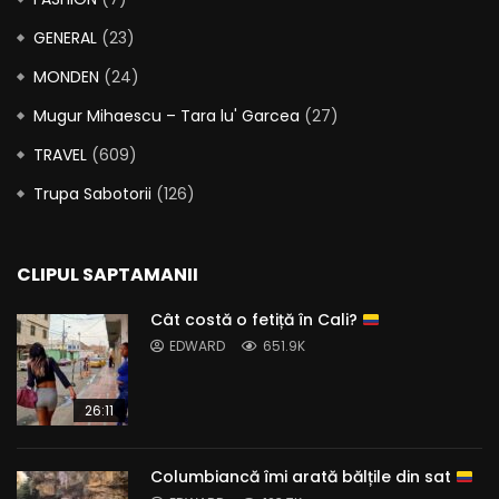
GENERAL
(23)
MONDEN
(24)
Mugur Mihaescu – Tara lu' Garcea
(27)
TRAVEL
(609)
Trupa Sabotorii
(126)
CLIPUL SAPTAMANII
Cât costă o fetiță în Cali?
EDWARD
651.9K
26:11
Columbiancă îmi arată bălțile din sat