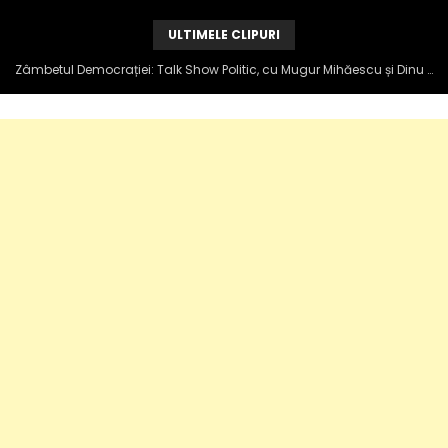
ULTIMELE CLIPURI
Zâmbetul Democrației: Talk Show Politic, cu Mugur Mihăescu și Dinu Popescu